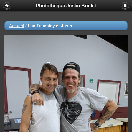
Phototheque Justin Boulet
Accueil
/
Luc Tremblay et Jusin