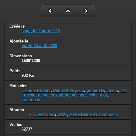
Créée le
samedi 22 août 2020
Ajoutée le
mardi 25 août 2020
Dimensions
1600*1200
Poids
932 Ko
Mots-clés
Camille Leclerc
,
Daniel Mongrain
,
guitariste
,
Justin
,
Pat
Luneau
,
piano
,
saxophoniste
,
spectacle
,
srvd
,
violoniste
Albums
Spectacles
/
2020
/
Notre-Dame de Pontmain
Visites
62737