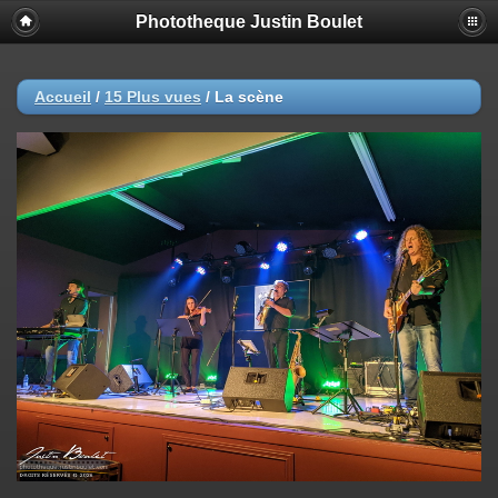
Phototheque Justin Boulet
Accueil
/
15 Plus vues
/
La scène